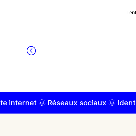
l’e
ternet 🌞 Réseaux sociaux 🌞 Identité v