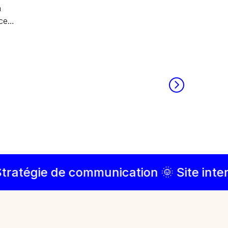
à
nce…
égie de communication 🌞 Site internet 