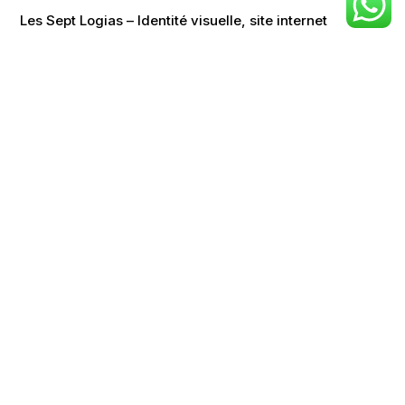
Les Sept Logias – Identité visuelle, site internet
Le Grignot – Réseaux sociaux, création de contenu
ion 🌞 Site internet 🌞 Réseaux sociaux
contact@agence-marty.fr
Le Havre / Normandie